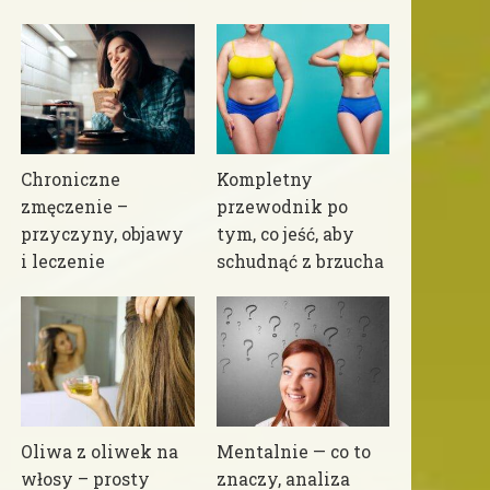
Chroniczne
Kompletny
zmęczenie –
przewodnik po
przyczyny, objawy
tym, co jeść, aby
i leczenie
schudnąć z brzucha
Oliwa z oliwek na
Mentalnie — co to
włosy – prosty
znaczy, analiza