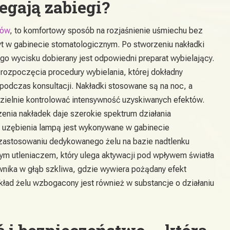
egają zabiegi?
bów
, to komfortowy sposób na rozjaśnienie uśmiechu bez
t w gabinecie stomatologicznym. Po stworzeniu nakładki
go wycisku dobierany jest odpowiedni preparat wybielający.
 rozpoczęcia procedury wybielania, której dokładny
odczas konsultacji. Nakładki stosowane są na noc, a
dzielnie kontrolować intensywność uzyskiwanych efektów.
enia nakładek daje szerokie spektrum działania
e uzębienia lampą jest wykonywane w gabinecie
a zastosowaniu dedykowanego żelu na bazie nadtlenku
nym utleniaczem, który ulega aktywacji pod wpływem światła
 wnika w głąb szkliwa, gdzie wywiera pożądany efekt
kład żelu wzbogacony jest również w substancje o działaniu