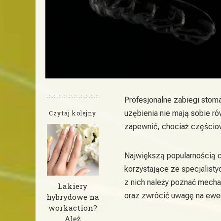
Profesjonalne zabiegi stoma
uzębienia nie mają sobie r
Czytaj kolejny
zapewnić, chociaż częściow
Największą popularnością c
korzystające ze specjalist
z nich należy poznać mecha
Lakiery
oraz zwrócić uwagę na ewen
hybrydowe na
workaction?
Ależ