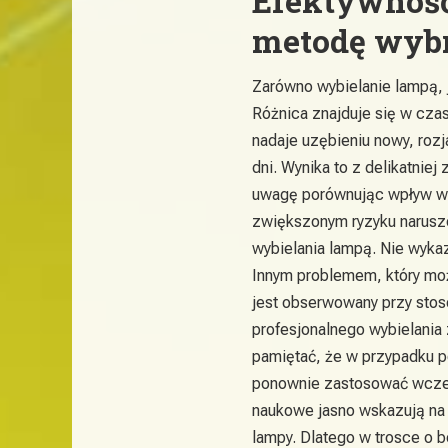
Efektywność
metodę wyb
Zarówno wybielanie lampą, 
Różnica znajduje się w cza
nadaje uzębieniu nowy, roz
dni. Wynika to z delikatnie
uwagę porównując wpływ wy
zwiększonym ryzyku narusze
wybielania lampą. Nie wyk
Innym problemem, który może
jest obserwowany przy sto
profesjonalnego wybielania 
pamiętać, że w przypadku p
ponownie zastosować wcześ
naukowe jasno wskazują na
lampy. Dlatego w trosce o 