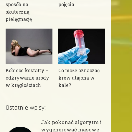
sposób na
pojęcia
skuteczną
pielęgnację
Kobiece kształty –
Co może oznaczać
odkrywanie urody
krew utajona w
w krągłościach
kale?
Ostatnie wpisy:
Jak pokonać algorytm i
wygenerować masowe