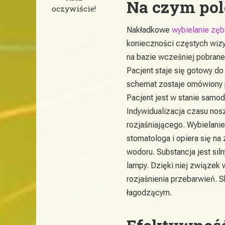
Na czym pol
oczywiście!
Nakładkowe
wybielanie zę
konieczności częstych wizy
na bazie wcześniej pobrane
Pacjent staje się gotowy do
schemat zostaje omówiony p
Pacjent jest w stanie samo
Indywidualizacja czasu nosz
rozjaśniającego. Wybielani
stomatologa i opiera się n
wodoru. Substancja jest sil
lampy. Dzięki niej związek
rozjaśnienia przebarwień. S
łagodzącym.