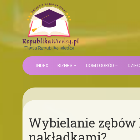
INDEX
BIZNES
DOM I OGRÓD
DZIE
Wybielanie zębów
nakładkami?