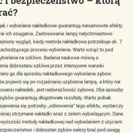
 i bezpieczeństwo – którą
rać?
jak i wybielanie nakładkowe gwarantują niesamowite efekty.
sie ich osiągania. Zastosowanie lampy natychmiastowo
jaśniony wygląd, kiedy metoda nakładkowa potrzebuje ok. 7
j zachodzącego procesu wybielania. Warto wziąć to pod
bielania na szkliwo. Badania naukowe mówią o
nia dobrostanu szkliwa przez intensywne warunki
azano go dla sposobu nakładkowego wybielania zębów.
 pojawić się po rozjaśnianiu uzębienia lampą, a który nie
sowaniu nakładek, jest nadwrażliwość zębowa. Oba sposoby
zębów gwarantują długotrwałe rezultaty. Warto jednak
ojawienia się potrzeby „odnowienia” tego efektu, wystarczy
niej otrzymane nakładki wraz z żelem wybielającym. Dane
 wyższość metody nakładkowej nad wybielaniem z użyciem
bezpieczeństwo i dobrostan zębów należy brać pod uwagę