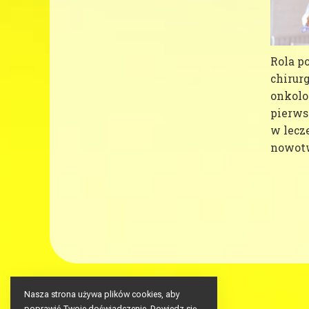
Rola p
chirurg
onkolo
pierws
w lecz
nowot
Nasza strona używa plików cookies, aby
poprawić Twoje doświadczenie. Dowiedz się