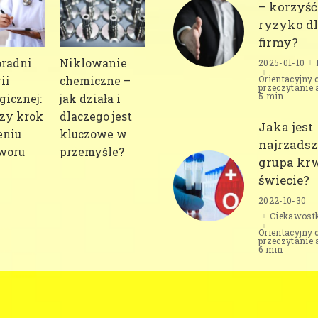
– korzyść
ryzyko d
firmy?
oradni
Niklowanie
2025-01-10
Orientacyjny 
ii
chemiczne –
przeczytanie 
5 min
gicznej:
jak działa i
zy krok
dlaczego jest
Jaka jest
eniu
kluczowe w
najrzadsz
woru
przemyśle?
grupa kr
świecie?
2022-10-30
Ciekawost
Orientacyjny 
przeczytanie 
6 min