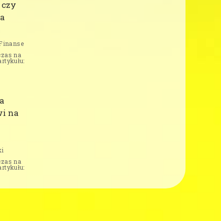
 czy
la
Finanse
czas na
artykułu:
a
wi na
ki
czas na
artykułu: