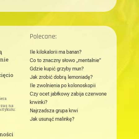
Polecane:
ą
Ile kilokalorii ma banan?
nie
Co to znaczny słowo „mentalnie”
Gdzie kupić grzyby mun?
ięcio
Jak zrobić dobrą lemoniadę?
Ile zwolnienia po kolonoskopii
Czy ocet jabłkowy zabija czerwone
iera
krwinki?
czas na
artykułu:
Najrzadsza grupa krwi
Jak usunąć malinkę?
ności