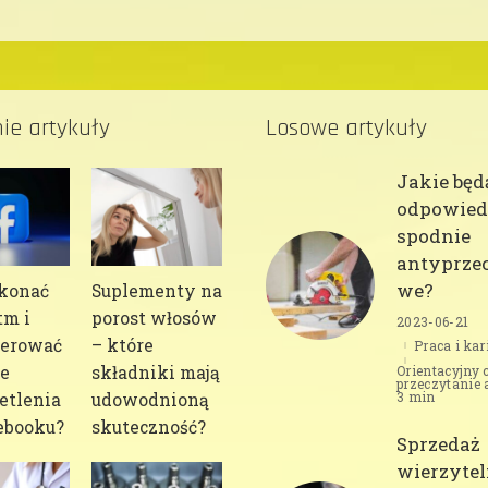
ie artykuły
Losowe artykuły
Jakie będ
odpowied
spodnie
antyprzec
we?
konać
Suplementy na
tm i
porost włosów
2023-06-21
erować
– które
Praca i kar
e
składniki mają
Orientacyjny 
przeczytanie 
3 min
tlenia
udowodnioną
ebooku?
skuteczność?
Sprzedaż
wierzytel