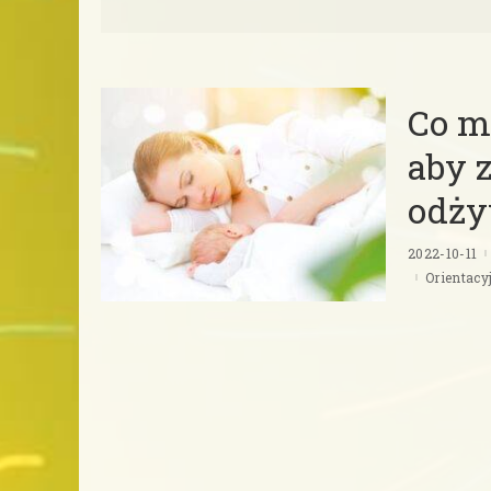
Co m
aby 
odży
2022-10-11
Orientacy