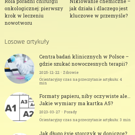
Rola poradni chirurgii
Niklowanie chemiczne –
onkologicznej: pierwszy
jak działa i dlaczego jest
krok w leczeniu
kluczowe w przemyśle?
nowotworu
Losowe artykuły
Centra badań klinicznych w Polsce –
gdzie szukać nowoczesnych terapii?
2025-12-22
Zdrowie
Orientacyjny czas na przeczytanie artykułu: 4
min
Formaty papieru, niby oczywiste ale…
Jakie wymiary ma kartka A5?
2023-03-27
Porady
Orientacyjny czas na przeczytanie artykułu: 3 min
Jak długo żyje storczyk w doniczce?