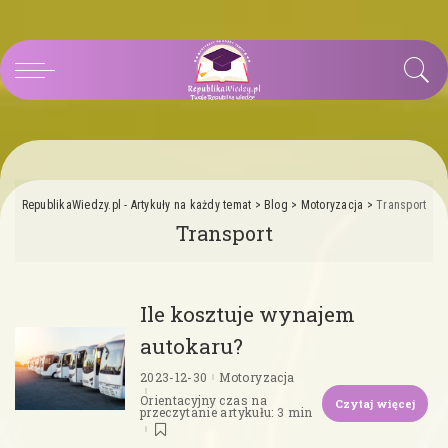
RepublikaWiedzy.pl - Artykuły na każdy temat
>
Blog
>
Motoryzacja
>
Transport
Transport
Ile kosztuje wynajem
autokaru?
2023-12-30
Motoryzacja
Orientacyjny czas na
Czytaj więcej
przeczytanie artykułu: 3 min