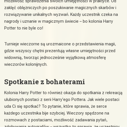
możliwość sprawdzenia swoich umiejętności w praktyce. Od
zaklęć oblężniczych po poszukiwanie magicznych skarbów i
rozwiązywanie unikalnych wyzwań. Każdy uczestnik czeka na
nagrody i uznanie w magicznym świecie – bo kolonia Harry
Potter to nie byle co!
Turnieje wieczorne są urozmaicone o przedstawienia magii,
gdzie wszyscy chętni prezentują własne umiejętności przed
widownią, tworząc jednocześnie wyjątkową atmosferę
wieczorów kolonijnych.
Spotkanie z bohaterami
Kolonia Harry Potter to również okazja do spotkania z rekreacją
ulubionych postaci z serii Harry’ego Pottera. Jak wiele postaci
uda Ci się spotkać? To pytanie, które sprawia, że serce
każdego uczestnika bije szybciej. Wieczory spędzone na
rozmowach z postaciami, możliwość zadawania pytań,
zdobywania autografów – wszystko to sprawia, że uczestnicy