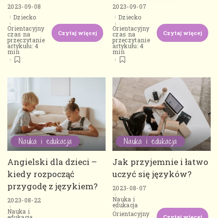
2023-09-08
2023-09-07
Dziecko
Dziecko
Orientacyjny
Orientacyjny
Czytaj więcej
Czytaj więcej
czas na
czas na
przeczytanie
przeczytanie
artykułu: 4
artykułu: 4
min
min
Nauka i edukacja
Nauka i edukacja
Angielski dla dzieci –
Jak przyjemnie i łatwo
kiedy rozpocząć
uczyć się języków?
przygodę z językiem?
2023-08-07
Nauka i
2023-08-22
edukacja
Nauka i
Orientacyjny
Czytaj więcej
edukacja