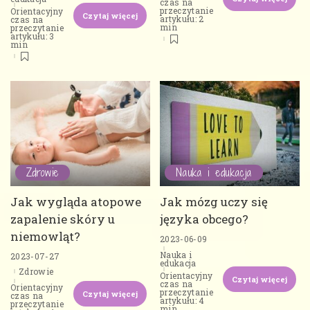
czas na
przeczytanie
Orientacyjny
Czytaj więcej
artykułu: 2
czas na
min
przeczytanie
artykułu: 3
min
Zdrowie
Nauka i edukacja
Jak wygląda atopowe
Jak mózg uczy się
zapalenie skóry u
języka obcego?
niemowląt?
2023-06-09
Nauka i
2023-07-27
edukacja
Zdrowie
Orientacyjny
Czytaj więcej
czas na
Orientacyjny
przeczytanie
Czytaj więcej
czas na
artykułu: 4
przeczytanie
min