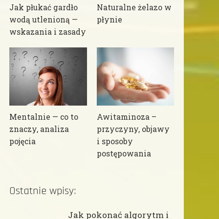
Jak płukać gardło
Naturalne żelazo w
wodą utlenioną —
płynie
wskazania i zasady
Mentalnie — co to
Awitaminoza –
znaczy, analiza
przyczyny, objawy
pojęcia
i sposoby
postępowania
Ostatnie wpisy:
Jak pokonać algorytm i