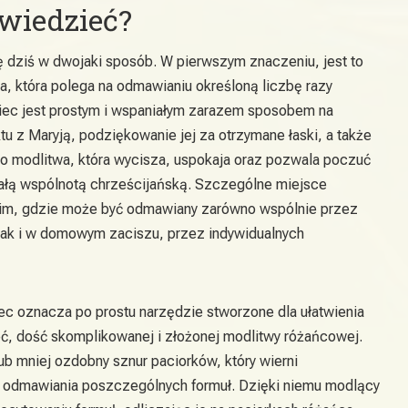
wiedzieć?
ę dziś w dwojaki sposób. W pierwszym znaczeniu, jest to
a, która polega na odmawianiu określoną liczbę razy
iec jest prostym i wspaniałym zarazem sposobem na
tu z Maryją, podziękowanie jej za otrzymane łaski, a także
 To modlitwa, która wycisza, uspokaja oraz pozwala poczuć
całą wspólnotą chrześcijańską. Szczególne miejsce
ckim, gdzie może być odmawiany zarówno wspólnie przez
 jak i w domowym zaciszu, przez indywidualnych
ec oznacza po prostu narzędzie stworzone dla ułatwienia
eć, dość skomplikowanej i złożonej modlitwy różańcowej.
lub mniej ozdobny sznur paciorków, który wierni
e odmawiania poszczególnych formuł. Dzięki niemu modlący