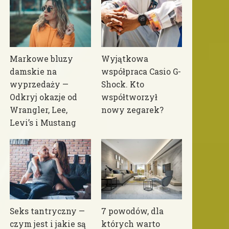
Markowe bluzy
Wyjątkowa
damskie na
współpraca Casio G-
wyprzedaży —
Shock. Kto
Odkryj okazje od
współtworzył
Wrangler, Lee,
nowy zegarek?
Levi’s i Mustang
Seks tantryczny —
7 powodów, dla
czym jest i jakie są
których warto