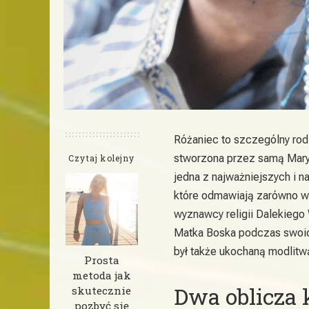
Różaniec to szczególny rodz
stworzona przez samą Maryję
Czytaj kolejny
jedna z najważniejszych i n
które odmawiają zarówno wy
wyznawcy religii Dalekiego
Matka Boska podczas swoich
był także ukochaną modlitwą
Prosta
metoda jak
Dwa oblicza 
skutecznie
pozbyć się