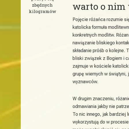
warto o nim 
zbędnych
kilogramów
Pojęcie różańca rozumie si
katolicka formuła modlitewn
konkretnych modlitw. Różan
nawiązanie bliskiego kontak
składanie próśb o kolejne.
bliski związek z Bogiem i 
zajmuje w kościele katoli
grupę wiernych w świątyni,
wyznawców.
W drugim znaczeniu, różani
odmawiania jakby nie patrz
To nic innego, jak bardziej 
wykorzystują do w procesi