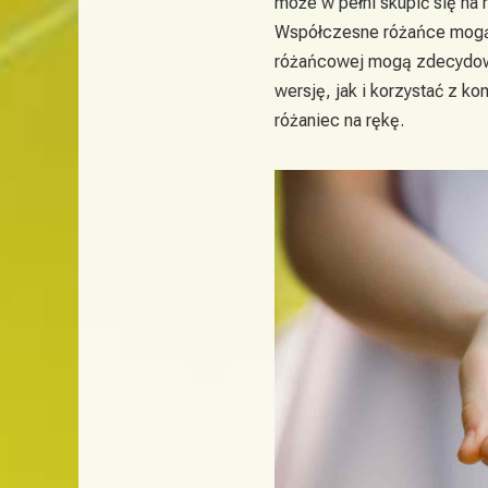
może w pełni skupić się na 
Współczesne różańce mogą m
różańcowej mogą zdecydowa
wersję, jak i korzystać z 
różaniec na rękę.