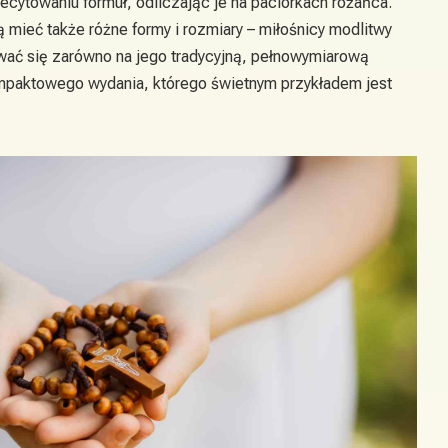
recytowaniu formuł, odliczając je na paciorkach różańca.
ieć także różne formy i rozmiary – miłośnicy modlitwy
ć się zarówno na jego tradycyjną, pełnowymiarową
kompaktowego wydania, którego świetnym przykładem jest