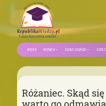
INDEX
BIZNES
DOM I OGRÓD
DZIE
Różaniec. Skąd się
warto go odmawia