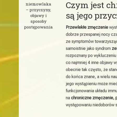
Czym jest ch
niemowlaka
– przyczyny,
są jego przy
objawy i
sposoby
postępowania
Przewlekłe zmęczenie
wyst
dobrze przespanej nocy cz
ze symptomów towarzyszący
samoistnie jako syndrom
ze
rozpoznany po wykluczeniu
co najmniej 4 inne objawy w
obecnie tak często, że sta
do końca znane, a wielu na
jego wystąpieniu może mieć 
funkcjonowania układu imm
na
chroniczne zmęczenie, 
występowaniu niedoborów s