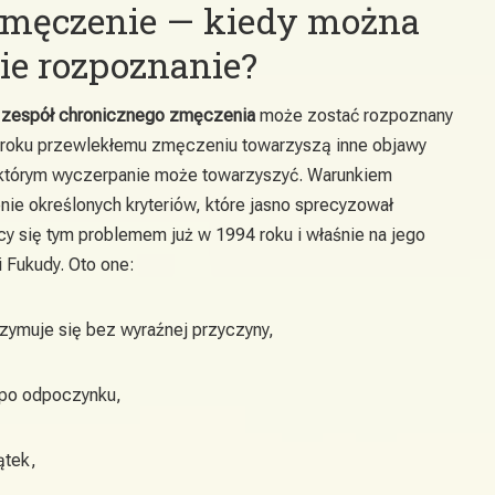
zmęczenie — kiedy można
ie rozpoznanie?
j
zespół chronicznego zmęczenia
może zostać rozpoznany
ół roku przewlekłemu zmęczeniu towarzyszą inne objawy
, którym wyczerpanie może towarzyszyć. Warunkiem
enie określonych kryteriów, które jasno sprecyzował
cy się tym problemem już w 1994 roku i właśnie na jego
 Fukudy. Oto one:
zymuje się bez wyraźnej przyczyny,
 po odpoczynku,
ątek,