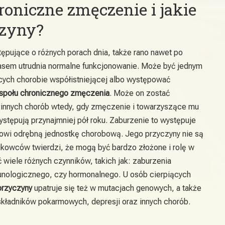
roniczne zmęczenie i jakie
czyny?
ępujące o różnych porach dnia, także rano nawet po
asem utrudnia normalne funkcjonowanie. Może być jednym
ch chorobie współistniejącej albo występować
społu chronicznego zmęczenia
. Może on zostać
 innych chorób wtedy, gdy zmęczenie i towarzyszące mu
ystępują przynajmniej pół roku. Zaburzenie to występuje
nowi odrębną jednostkę chorobową. Jego przyczyny nie są
ukowców twierdzi, że mogą być bardzo złożone i rolę w
wiele różnych czynników, takich jak: zaburzenia
unologicznego, czy hormonalnego. U osób cierpiących
przyczyny
upatruje się też w mutacjach genowych, a także
kładników pokarmowych, depresji oraz innych chorób.