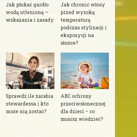
Jak płukać gardło
Jak chronić włosy
wodą utlenioną —
przed wysoką
wskazania i zasady
temperaturą
podczas stylizacji i
ekspozycji na
słońce?
Sprawdź ile zarabia
ABC ochrony
stewardessa i kto
przeciwsłonecznej
może nią zostać?
dla dzieci – co
musisz wiedzieć?