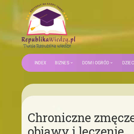
INDEX
BIZNES
DOM I OGRÓD
DZIE
Chroniczne zmęcze
objawy i leczenie