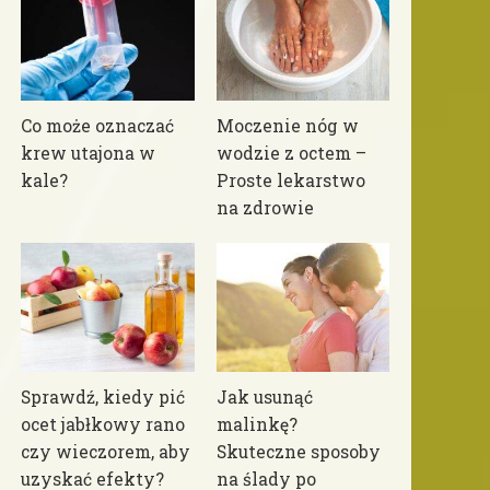
Co może oznaczać
Moczenie nóg w
krew utajona w
wodzie z octem –
kale?
Proste lekarstwo
na zdrowie
Sprawdź, kiedy pić
Jak usunąć
ocet jabłkowy rano
malinkę?
czy wieczorem, aby
Skuteczne sposoby
uzyskać efekty?
na ślady po