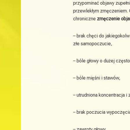
przypominać objawy zupełnie
przewlekłym zmęczeniem. O
chroniczne
zmęczenie obj
– brak chęci do jakiegokolw
złe samopoczucie,
– bóle głowy o dużej często
– bóle mięśni i stawów,
– utrudniona koncentracja i
– brak poczucia wypoczęcia
– zawroty głowy,