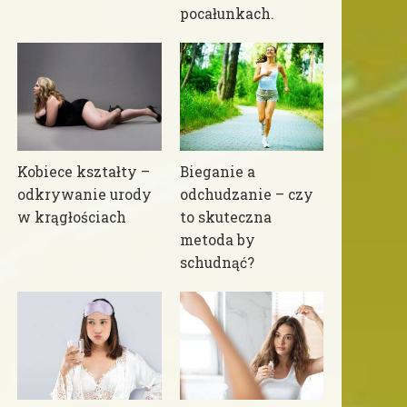
pocałunkach.
Kobiece kształty –
Bieganie a
odkrywanie urody
odchudzanie – czy
w krągłościach
to skuteczna
metoda by
schudnąć?