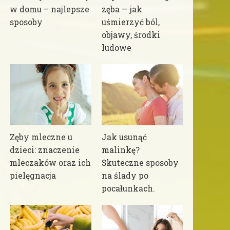
w domu – najlepsze
zęba — jak
sposoby
uśmierzyć ból,
objawy, środki
ludowe
Zęby mleczne u
Jak usunąć
dzieci: znaczenie
malinkę?
mleczaków oraz ich
Skuteczne sposoby
pielęgnacja
na ślady po
pocałunkach.