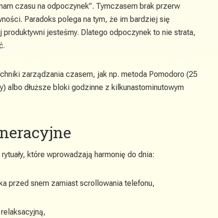
e mam czasu na odpoczynek”. Tymczasem brak przerw
ności. Paradoks polega na tym, że im bardziej się
 produktywni jesteśmy. Dlatego odpoczynek to nie strata,
ć.
chniki zarządzania czasem, jak np. metoda Pomodoro (25
wy) albo dłuższe bloki godzinne z kilkunastominutowym
neracyjne
rytuały, które wprowadzają harmonię do dnia:
żka przed snem zamiast scrollowania telefonu,
 relaksacyjną,