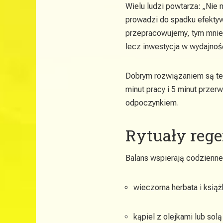
Wielu ludzi powtarza: „Ni
prowadzi do spadku efektyw
przepracowujemy, tym mniej
lecz inwestycja w wydajnoś
Dobrym rozwiązaniem są te
minut pracy i 5 minut przer
odpoczynkiem.
Rytuały rege
Balans wspierają codzienne 
wieczorna herbata i ksią
kąpiel z olejkami lub solą