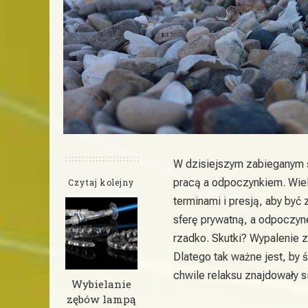
W dzisiejszym zabieganym ś
pracą a odpoczynkiem. Wiel
Czytaj kolejny
terminami i presją, aby by
sferę prywatną, a odpoczyne
rzadko. Skutki? Wypalenie 
Dlatego tak ważne jest, by
chwile relaksu znajdowały 
Wybielanie
zębów lampą