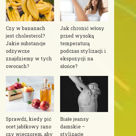
Czy w bananach
Jak chronić włosy
jest cholesterol?
przed wysoką
Jakie substancje
temperaturą
odżywcze
podczas stylizacji i
znajdziemy w tych
ekspozycji na
owocach?
słońce?
Sprawdź, kiedy pić
Białe jeansy
ocet jabłkowy rano
damskie –
czy wieczorem, aby
stylizacje