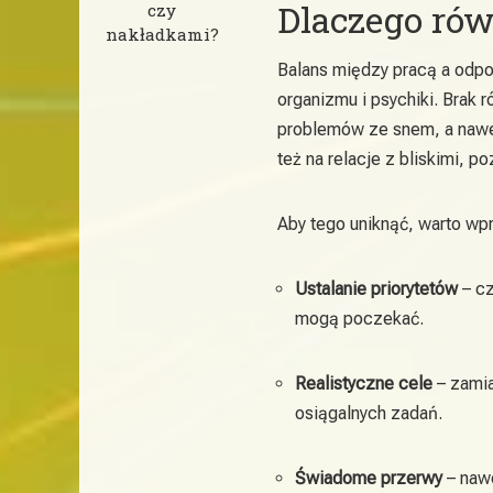
Dlaczego ró
czy
nakładkami?
Balans między pracą a odpo
organizmu i psychiki. Brak
problemów ze snem, a nawe
też na relacje z bliskimi, p
Aby tego uniknąć, warto wp
Ustalanie priorytetów
– cz
mogą poczekać.
Realistyczne cele
– zamias
osiągalnych zadań.
Świadome przerwy
– nawe