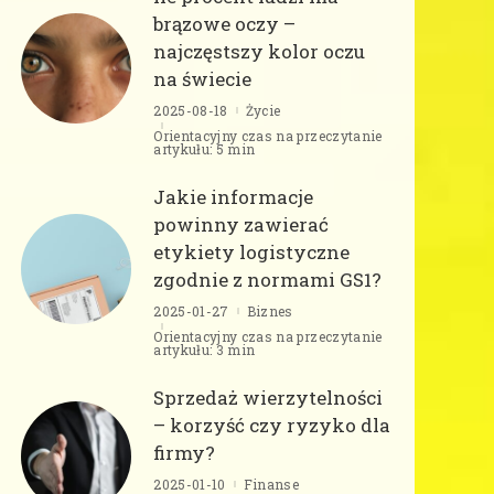
brązowe oczy –
najczęstszy kolor oczu
na świecie
2025-08-18
Życie
Orientacyjny czas na przeczytanie
artykułu: 5 min
Jakie informacje
powinny zawierać
etykiety logistyczne
zgodnie z normami GS1?
2025-01-27
Biznes
Orientacyjny czas na przeczytanie
artykułu: 3 min
Sprzedaż wierzytelności
– korzyść czy ryzyko dla
firmy?
2025-01-10
Finanse