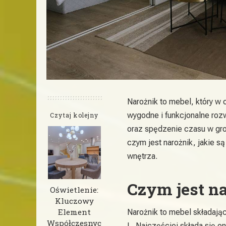
Narożnik to mebel, który w 
wygodne i funkcjonalne roz
Czytaj kolejny
oraz spędzenie czasu w gron
czym jest narożnik, jakie s
wnętrza.
Czym jest n
Oświetlenie:
Kluczowy
Element
Narożnik to mebel składający
Współczesnyc
L. Najczęściej składa się o