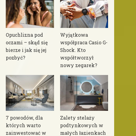
Opuchlizna pod
Wyjątkowa
oczami – skąd się
współpraca Casio G-
bierze i jak się jej
Shock. Kto
pozbyć?
współtworzył
nowy zegarek?
7 powodów, dla
Zalety stelaży
których warto
podtynkowych w
zainwestować w
małych łazienkach