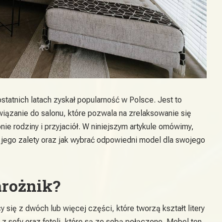
ostatnich latach zyskał popularność w Polsce. Jest to
wiązanie do salonu, które pozwala na zrelaksowanie się
ie rodziny i przyjaciół. W niniejszym artykule omówimy,
ą jego zalety oraz jak wybrać odpowiedni model dla swojego
arożnik?
 się z dwóch lub więcej części, które tworzą kształt litery
n z sofy oraz foteli, które są ze sobą połączone. Mebel ten