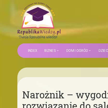
INDEX
BIZNES
DOM I OGRÓD
DZIE
Narożnik – wygodn
rozwiązanie do sa