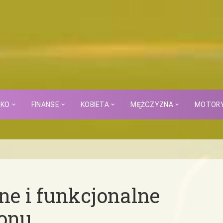
CKO
FINANSE
KOBIETA
MĘŻCZYZNA
MOTOR
e i funkcjonalne
lonu