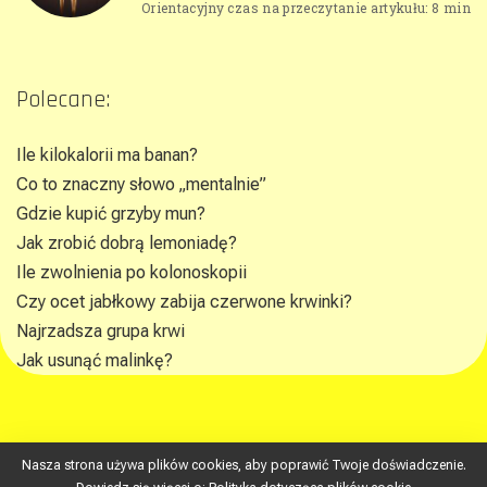
Orientacyjny czas na przeczytanie artykułu: 8 min
Polecane:
Ile kilokalorii ma banan?
Co to znaczny słowo „mentalnie”
Gdzie kupić grzyby mun?
Jak zrobić dobrą lemoniadę?
Ile zwolnienia po kolonoskopii
Czy ocet jabłkowy zabija czerwone krwinki?
Najrzadsza grupa krwi
Jak usunąć malinkę?
Nasza strona używa plików cookies, aby poprawić Twoje doświadczenie.
republikawiedzy.pl © gokin