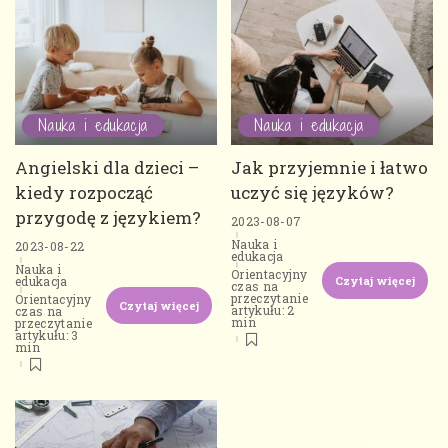
Nauka i edukacja
Nauka i edukacja
Angielski dla dzieci –
Jak przyjemnie i łatwo
kiedy rozpocząć
uczyć się języków?
przygodę z językiem?
2023-08-07
Nauka i
2023-08-22
edukacja
Nauka i
Orientacyjny
Czytaj więcej
edukacja
czas na
przeczytanie
Orientacyjny
Czytaj więcej
artykułu: 2
czas na
min
przeczytanie
artykułu: 3
min