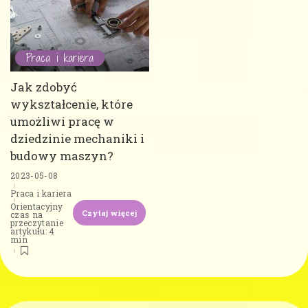
Praca i kariera
Jak zdobyć
wykształcenie, które
umożliwi pracę w
dziedzinie mechaniki i
budowy maszyn?
2023-05-08
Praca i kariera
Orientacyjny
Czytaj więcej
czas na
przeczytanie
artykułu: 4
min