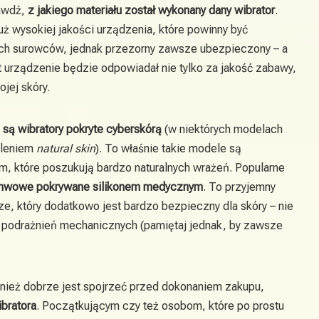
rawdź,
z jakiego materiału został wykonany dany wibrator
.
uż wysokiej jakości urządzenia, które powinny być
h surowców, jednak przezorny zawsze ubezpieczony – a
st urządzenie będzie odpowiadał nie tylko za jakość zabawy,
jej skóry.
 są wibratory pokryte cyberskórą
(w niektórych modelach
śleniem
natural skin
). To właśnie takie modele są
m, które poszukują bardzo naturalnych wrażeń. Popularne
chwowe pokrywane silikonem medycznym
. To przyjemny
rze, który dodatkowo jest bardzo bezpieczny dla skóry – nie
e podrażnień mechanicznych (pamiętaj jednak, by zawsze
wnież dobrze jest spojrzeć przed dokonaniem zakupu,
ibratora
. Początkującym czy też osobom, które po prostu