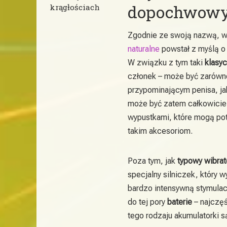
dopochwow
krągłościach
Zgodnie ze swoją nazwą, 
naturalne
powstał z myślą 
W związku z tym taki
klasyc
członek – może być zarówn
przypominającym penisa, jak
może być zatem całkowicie g
wypustkami, które mogą po
takim akcesoriom.
Poza tym, jak
typowy wibrat
specjalny silniczek, który 
bardzo intensywną stymulac
do tej pory
baterie
– najczęś
tego rodzaju akumulatorki s