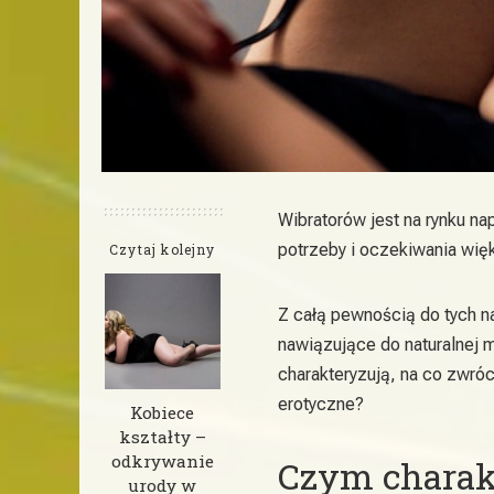
Wibratorów jest na rynku n
potrzeby i oczekiwania wię
Czytaj kolejny
Z całą pewnością do tych n
nawiązujące do naturalnej 
charakteryzują, na co zwró
erotyczne?
Kobiece
kształty –
odkrywanie
Czym charakt
urody w