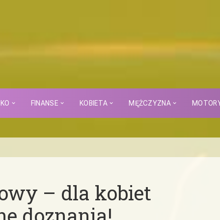
CKO
FINANSE
KOBIETA
MĘŻCZYZNA
MOTOR
wy – dla kobiet
ne doznania!