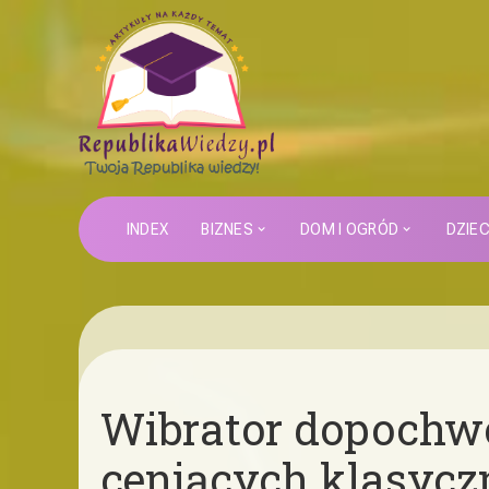
INDEX
BIZNES
DOM I OGRÓD
DZIE
Wibrator dopochwo
ceniących klasycz