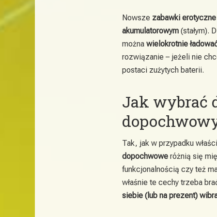
Nowsze
zabawki erotyczne
akumulatorowym
(stałym). 
można
wielokrotnie ładowa
rozwiązanie – jeżeli nie c
postaci zużytych baterii.
Jak wybrać d
dopochwow
Tak, jak w przypadku właśc
dopochwowe
różnią się mi
funkcjonalnością czy też mat
właśnie te cechy trzeba br
siebie (lub na prezent) wi