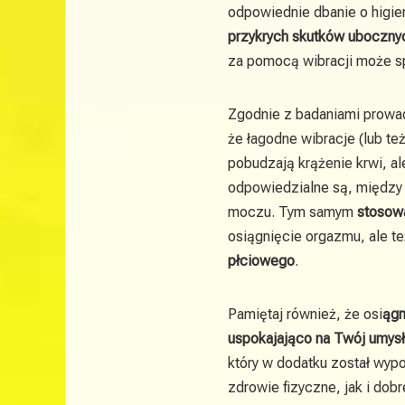
odpowiednie dbanie o higie
przykrych skutków uboczny
za pomocą wibracji może sp
Zgodnie z badaniami prowad
że łagodne wibracje (lub te
pobudzają krążenie krwi, a
odpowiedzialne są, między 
moczu. Tym samym
stosow
osiągnięcie orgazmu, ale t
płciowego
.
Pamiętaj również, że osi
ągn
uspokajająco na Twój umysł
który w dodatku został wypo
zdrowie fizyczne, jak i do