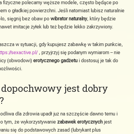
nia fizyczne polecamy węższe modele, często będące po
m o gładkiej powierzchni. Jeśli natomiast lubisz naturalnie
olo, sięgnij bez obaw po
wibrator naturalny
, który będzie
nawet imitacje żyłek lub też będzie lekko zakrzywiony.
aszcza w sytuacji, gdy kupujesz zabawkę w takim punkcie,
ttps://sexactive.pl/
, przyjrzyj się podanym wymiarom – nie
dnicy (obwodowi)
erotycznego gadżetu
i dostosuj je tak do
możliwości.
r dopochwowy jest dobry
?
kodliwa dla zdrowia upadł już na szczęście dawno temu i
ć o tym, że wykorzystywanie
zabawek erotycznych
jest
aniu się do podstawowych zasad (lubrykant plus