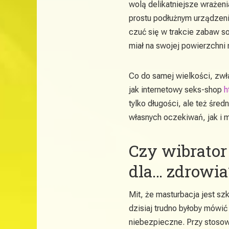
wolą delikatniejsze wraże
prostu podłużnym urządzenie
czuć się w trakcie zabaw s
miał na swojej powierzchni 
Co do samej wielkości, zwł
jak internetowy seks-shop
h
tylko długości, ale też śre
własnych oczekiwań, jak i 
Czy wibrato
dla… zdrowia
Mit, że masturbacja jest sz
dzisiaj trudno byłoby mówi
niebezpieczne. Przy stosow