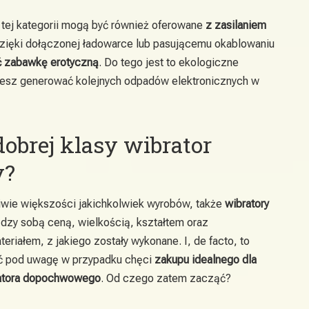
tej kategorii mogą być również oferowane
z zasilaniem
Dzięki dołączonej ładowarce lub pasującemu okablowaniu
ć zabawkę erotyczną
. Do tego jest to ekologiczne
hcesz generować kolejnych odpadów elektronicznych w
obrej klasy wibrator
y?
iwie większości jakichkolwiek wyrobów, także
wibratory
ędzy sobą ceną, wielkością, kształtem oraz
eriałem, z jakiego zostały wykonane. I, de facto, to
ać pod uwagę w przypadku chęci
zakupu idealnego dla
bratora dopochwowego
. Od czego zatem zacząć?