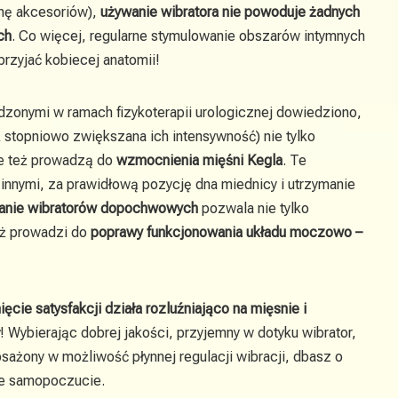
nę akcesoriów),
używanie wibratora nie powoduje żadnych
ch
. Co więcej, regularne stymulowanie obszarów intymnych
rzyjać kobiecej anatomii!
zonymi w ramach fizykoterapii urologicznej dowiedziono,
ż stopniowo zwiększana ich intensywność) nie tylko
le też prowadzą do
wzmocnienia mięśni Kegla
. Te
innymi, za prawidłową pozycję dna miednicy i utrzymanie
anie wibratorów dopochwowych
pozwala nie tylko
eż prowadzi do
poprawy funkcjonowania układu moczowo –
ięcie satysfakcji działa rozluźniająco na mięsnie i
! Wybierając dobrej jakości, przyjemny w dotyku wibrator,
sażony w możliwość płynnej regulacji wibracji, dbasz o
bre samopoczucie.