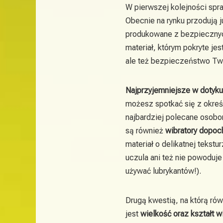
W pierwszej kolejności sp
Obecnie na rynku przodują j
produkowane z bezpiecznyc
materiał, którym pokryte je
ale też bezpieczeństwo Two
Najprzyjemniejsze w dotyku
możesz spotkać się z okre
najbardziej polecane osobo
są również
wibratory dopo
materiał o delikatnej tekstu
uczula ani też nie powoduj
używać lubrykantów!).
Drugą kwestią, na którą ró
jest
wielkość oraz kształt w