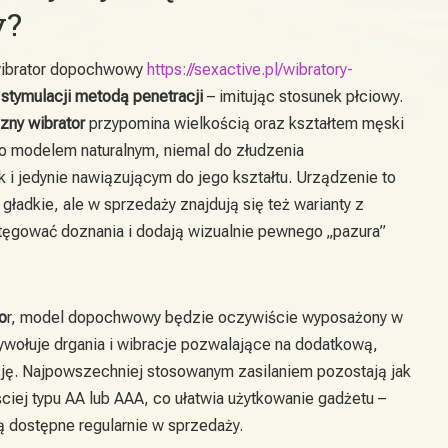
y?
wibrator dopochwowy
https://sexactive.pl/wibratory-
o
stymulacji metodą penetracji
– imitując stosunek płciowy.
zny wibrator
przypomina wielkością oraz kształtem męski
o modelem naturalnym, niemal do złudzenia
 i jedynie nawiązującym do jego kształtu. Urządzenie to
ładkie, ale w sprzedaży znajdują się też warianty z
tęgować doznania i dodają wizualnie pewnego „pazura”
o
r, model dopochwowy będzie oczywiście wyposażony w
wywołuje drgania i wibracje pozwalające na dodatkową,
ję. Najpowszechniej stosowanym zasilaniem pozostają jak
ciej typu AA lub AAA, co ułatwia użytkowanie gadżetu –
ą dostępne regularnie w sprzedaży.