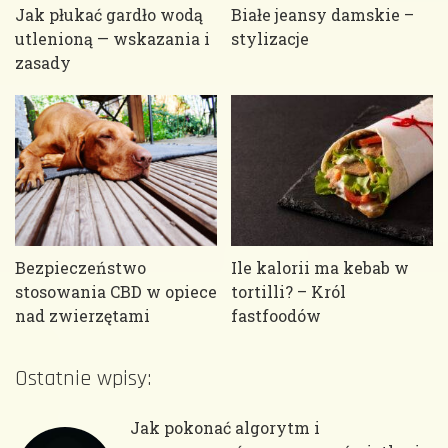
Jak płukać gardło wodą
Białe jeansy damskie –
utlenioną — wskazania i
stylizacje
zasady
Bezpieczeństwo
Ile kalorii ma kebab w
stosowania CBD w opiece
tortilli? – Król
nad zwierzętami
fastfoodów
Ostatnie wpisy:
Jak pokonać algorytm i