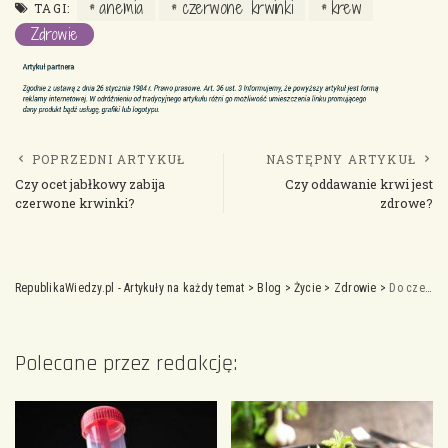
anemia
czerwone krwinki
krew
TAGI:
Zdrowie
POPRZEDNI ARTYKUŁ
NASTĘPNY ARTYKUŁ
Czy ocet jabłkowy zabija
Czy oddawanie krwi jest
czerwone krwinki?
zdrowe?
RepublikaWiedzy.pl - Artykuły na każdy temat
>
Blog
>
Życie
>
Zdrowie
>
Do czego prowadzi nieleczona anemia? Poznaj sposoby leczenia i zapobiegania
Polecane przez redakcję: