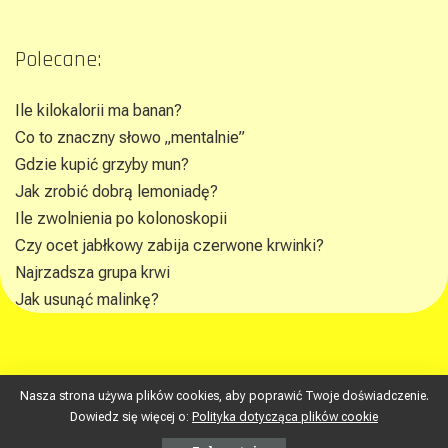
Polecane:
Ile kilokalorii ma banan?
Co to znaczny słowo „mentalnie”
Gdzie kupić grzyby mun?
Jak zrobić dobrą lemoniadę?
Ile zwolnienia po kolonoskopii
Czy ocet jabłkowy zabija czerwone krwinki?
Najrzadsza grupa krwi
Jak usunąć malinkę?
Nasza strona używa plików cookies, aby poprawić Twoje doświadczenie.
republikawiedzy.pl © gokin
Dowiedz się więcej o:
Polityka dotycząca plików cookie