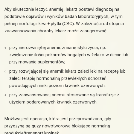
Aby skutecznie leczyć anemię, lekarz postawi diagnozę na
podstawie objawów i wyników badań laboratoryjnych, w tym
pełnej morfologii krwi + płytki (CBC). W zależności od stopnia
zaawansowania choroby lekarz może zasugerować:
przy nierozwiniętej anemii: zmianę stylu życia, np.
zwiększenie ilości pokarmów bogatych w żelazo w diecie lub
przyjmowanie suplementów;
przy rozwijającej się anemii: lekarz zaleci leki na receptę lub
zaleci terapię hormonalną przewlekłych schorzeń
powodujących niski poziom krwinek czerwonych;
przy zaawansowanej anemii: stosowane są transfuzje z
użyciem podarowanych krwinek czerwonych.
Możliwa jest operacja, która jest przeprowadzana, gdy
przyczyną są guzy nowotworowe blokujące normalną
produkcję/transport krwinek.