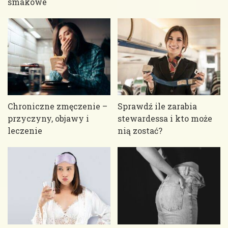
smakowe
Chroniczne zmęczenie –
Sprawdź ile zarabia
przyczyny, objawy i
stewardessa i kto może
leczenie
nią zostać?