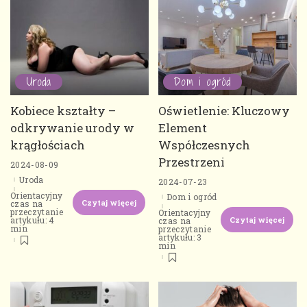
Uroda
Dom i ogród
Kobiece kształty –
Oświetlenie: Kluczowy
odkrywanie urody w
Element
krągłościach
Współczesnych
Przestrzeni
2024-08-09
Uroda
2024-07-23
Orientacyjny
Dom i ogród
Czytaj więcej
czas na
przeczytanie
Orientacyjny
Czytaj więcej
artykułu: 4
czas na
min
przeczytanie
artykułu: 3
min