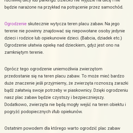
ruchliwej ulicy lub parkingu. Dziecko nie wyjdzie na ulicę i nie
będzie narażone na przykład na potrącenie przez samochód.
Ogrodzenie
skutecznie wytycza teren placu zabaw. Na jego
terenie nie powinny znajdować się niepowołane osoby jedynie
dzieci i rodzice lub opiekunowie dzieci. (Babcia, dziadek etc.)
Ogrodzenie ułatwia opiekę nad dzieckiem, gdyż jest ono na
zamkniętym terenie.
Oprócz tego ogrodzenie uniemożliwia zwierzętom
przedostanie się na teren placu zabaw. To może mieć bardzo
duże znaczenie jeśli przyjmiemy, że zwierzęta roznoszą zarazki
bądź załatwią swoje potrzeby w piaskownicy. Dzięki ogrodzeniu
nasz plac zabaw będzie czystszy i bezpieczniejszy.
Dodatkowo, zwierzęta nie będą mogły wejść na teren obiektu i
pogryźć podopiecznych i/lub opiekunów.
Ostatnim powodem dla którego warto ogrodzić plac zabaw