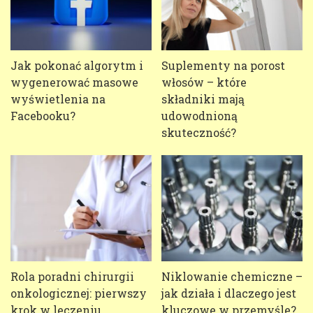
Jak pokonać algorytm i
Suplementy na porost
wygenerować masowe
włosów – które
wyświetlenia na
składniki mają
Facebooku?
udowodnioną
skuteczność?
Rola poradni chirurgii
Niklowanie chemiczne –
onkologicznej: pierwszy
jak działa i dlaczego jest
krok w leczeniu
kluczowe w przemyśle?