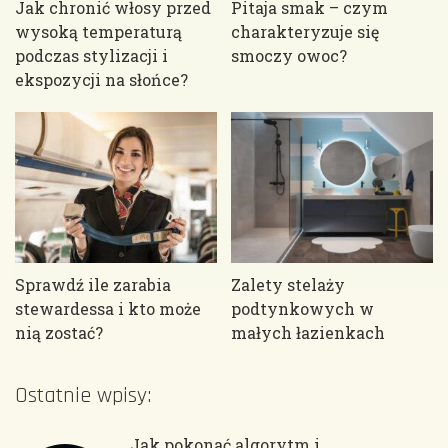
Jak chronić włosy przed
Pitaja smak – czym
wysoką temperaturą
charakteryzuje się
podczas stylizacji i
smoczy owoc?
ekspozycji na słońce?
Sprawdź ile zarabia
Zalety stelaży
stewardessa i kto może
podtynkowych w
nią zostać?
małych łazienkach
Ostatnie wpisy:
Jak pokonać algorytm i