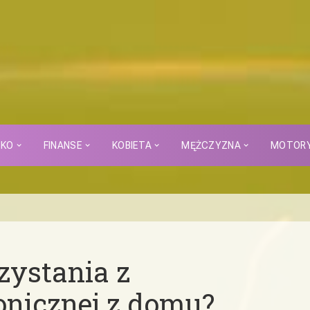
CKO
FINANSE
KOBIETA
MĘŻCZYZNA
MOTOR
rzystania z
onicznej z domu?