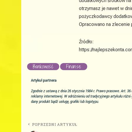
dodatkowych środków na p
otrzymasz je nawet w dni
pożyczkodawcy dodatkow
Opracowano na zlecenie pa
Źródło:
https://najlepszekonta.
Bankowość
Finanse
POPRZEDNI ARTYKUŁ