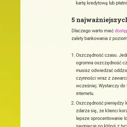
kartę kredytową lub płatn
5 najważniejszych
Dlaczego warto mieć
dostę
zalety bankowania z poziomu
Oszczędność czasu. Jedną
ogromna oszczędność cza
musisz odwiedzać oddział
czynności wraz z zawarc
wcześniej. Wystarczy do 
internetu.
Oszczędność pieniędzy l
zdarza się, że klienci ko
lepsze oprocentowanie lok
sięgnięcie po któryś z ty