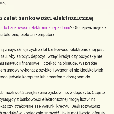
iczą.
 zalet bankowości elektronicznej
p do bankowości elektronicznej z domu
? Oto najważniejsze
 telefonu, tabletu i komputera.
 z najważniejszych zalet bankowości elektronicznej jest
su. Aby założyć depozyt, wziąć kredyt czy pożyczkę nie
u instytucji finansowej i czekać na obsługę. Wszystkie
iem umowy wykonasz szybko i wygodniej niż kiedykolwiek
tego jedynie komputer lub smartfon z dostępem do
ub możliwość zwiększenia zysków, np. z depozytu. Często
rzystający z bankowości elektronicznej mogą liczyć na
at czy atrakcyjniejsze warunki kredytu. Jeśli rozważasz
ch produktów, koniecznie sprawdź, jakie możliwości oferują