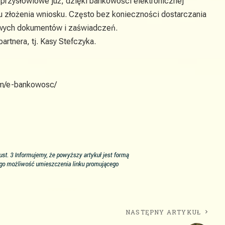
rzysłowiowe już, dzięki bankowości elektronicznej
u złożenia wniosku. Często bez konieczności dostarczania
ych dokumentów i zaświadczeń.
rtnera, tj. Kasy Stefczyka.
com/e-bankowosc/
NASTĘPNY ARTYKUŁ