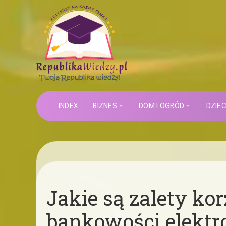
INDEX
BIZNES
DOM I OGRÓD
DZIE
Jakie są zalety ko
bankowości elektr