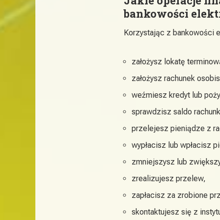
Jakie operacje f
bankowości elekt
Korzystając z bankowości e
założysz lokatę terminow
założysz rachunek osobis
weźmiesz kredyt lub poż
sprawdzisz saldo rachunk
przelejesz pieniądze z 
wypłacisz lub wpłacisz p
zmniejszysz lub zwiększy
zrealizujesz przelew,
zapłacisz za zrobione prz
skontaktujesz się z insty