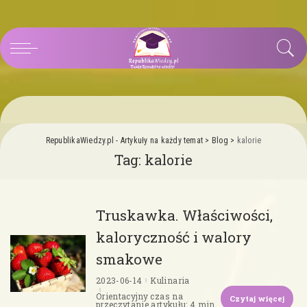
RepublikaWiedzy.pl - Artykuły na każdy temat
>
Blog
>
kalorie
Tag:
kalorie
Truskawka. Właściwości,
kaloryczność i walory
smakowe
2023-06-14
Kulinaria
Orientacyjny czas na
Czytaj więcej
przeczytanie artykułu: 4 min