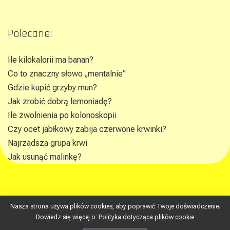
Polecane:
Ile kilokalorii ma banan?
Co to znaczny słowo „mentalnie”
Gdzie kupić grzyby mun?
Jak zrobić dobrą lemoniadę?
Ile zwolnienia po kolonoskopii
Czy ocet jabłkowy zabija czerwone krwinki?
Najrzadsza grupa krwi
Jak usunąć malinkę?
Nasza strona używa plików cookies, aby poprawić Twoje doświadczenie.
republikawiedzy.pl © gokin
Dowiedz się więcej o:
Polityka dotycząca plików cookie