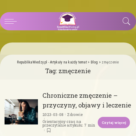
RepublikaWiedzy.pl - Artykuły na każdy temat
>
Blog
>
zmęczenie
Tag:
zmęczenie
Chroniczne zmęczenie –
przyczyny, objawy i leczenie
2023-03-08
Zdrowie
Orientacyjny czas na
Czytaj więcej
przeczytanie artykułu: 7 min