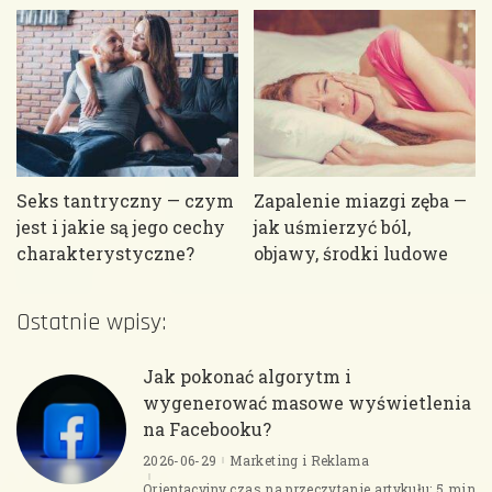
Seks tantryczny — czym
Zapalenie miazgi zęba —
jest i jakie są jego cechy
jak uśmierzyć ból,
charakterystyczne?
objawy, środki ludowe
Ostatnie wpisy:
Jak pokonać algorytm i
wygenerować masowe wyświetlenia
na Facebooku?
2026-06-29
Marketing i Reklama
Orientacyjny czas na przeczytanie artykułu: 5 min