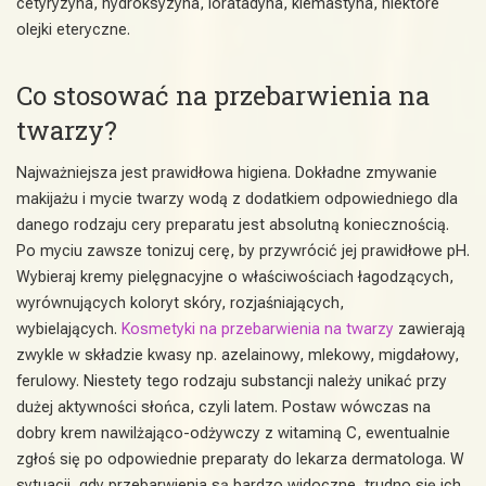
cetyryzyna, hydroksyzyna, loratadyna, klemastyna, niektóre
olejki eteryczne.
Co stosować na przebarwienia na
twarzy?
Najważniejsza jest prawidłowa higiena. Dokładne zmywanie
makijażu i mycie twarzy wodą z dodatkiem odpowiedniego dla
danego rodzaju cery preparatu jest absolutną koniecznością.
Po myciu zawsze tonizuj cerę, by przywrócić jej prawidłowe pH.
Wybieraj kremy pielęgnacyjne o właściwościach łagodzących,
wyrównujących koloryt skóry, rozjaśniających,
wybielających.
Kosmetyki na przebarwienia na twarzy
zawierają
zwykle w składzie kwasy np. azelainowy, mlekowy, migdałowy,
ferulowy. Niestety tego rodzaju substancji należy unikać przy
dużej aktywności słońca, czyli latem. Postaw wówczas na
dobry krem nawilżająco-odżywczy z witaminą C, ewentualnie
zgłoś się po odpowiednie preparaty do lekarza dermatologa. W
sytuacji, gdy przebarwienia są bardzo widoczne, trudno się ich