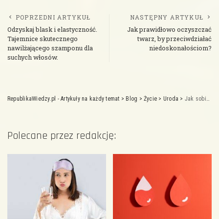
POPRZEDNI ARTYKUŁ
NASTĘPNY ARTYKUŁ
Odzyskaj blask i elastyczność.
Jak prawidłowo oczyszczać
Tajemnice skutecznego
twarz, by przeciwdziałać
nawilżającego szamponu dla
niedoskonałościom?
suchych włosów.
RepublikaWiedzy.pl - Artykuły na każdy temat
>
Blog
>
Życie
>
Uroda
>
Jak sobie radzić z przebarwieniami na twarzy?
Polecane przez redakcję: