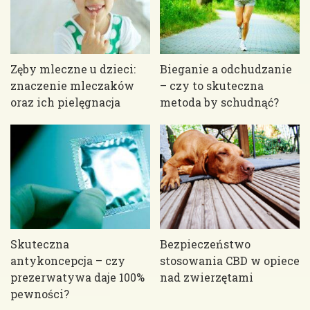
Zęby mleczne u dzieci:
Bieganie a odchudzanie
znaczenie mleczaków
– czy to skuteczna
oraz ich pielęgnacja
metoda by schudnąć?
Skuteczna
Bezpieczeństwo
antykoncepcja – czy
stosowania CBD w opiece
prezerwatywa daje 100%
nad zwierzętami
pewności?