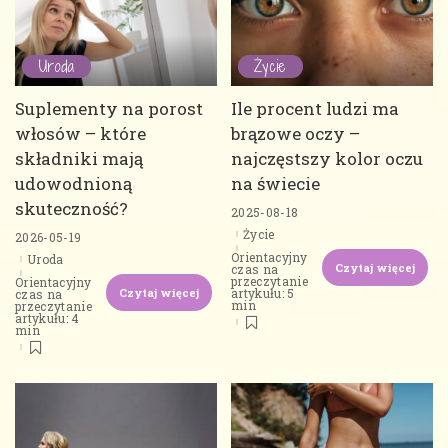
Uroda
Życie
Suplementy na porost
Ile procent ludzi ma
włosów – które
brązowe oczy –
składniki mają
najczęstszy kolor oczu
udowodnioną
na świecie
skuteczność?
2025-08-18
Życie
2026-05-19
Orientacyjny
Uroda
Czytaj więcej
czas na
przeczytanie
Orientacyjny
Czytaj więcej
artykułu: 5
czas na
min
przeczytanie
artykułu: 4
min