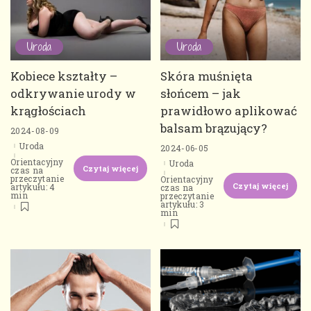
Uroda
Uroda
Kobiece kształty –
Skóra muśnięta
odkrywanie urody w
słońcem – jak
krągłościach
prawidłowo aplikować
balsam brązujący?
2024-08-09
Uroda
2024-06-05
Orientacyjny
Uroda
Czytaj więcej
czas na
przeczytanie
Orientacyjny
Czytaj więcej
artykułu: 4
czas na
min
przeczytanie
artykułu: 3
min