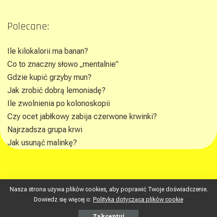
Polecane:
Ile kilokalorii ma banan?
Co to znaczny słowo „mentalnie”
Gdzie kupić grzyby mun?
Jak zrobić dobrą lemoniadę?
Ile zwolnienia po kolonoskopii
Czy ocet jabłkowy zabija czerwone krwinki?
Najrzadsza grupa krwi
Jak usunąć malinkę?
Nasza strona używa plików cookies, aby poprawić Twoje doświadczenie.
republikawiedzy.pl © gokin
Dowiedz się więcej o:
Polityka dotycząca plików cookie
Zakceptuj