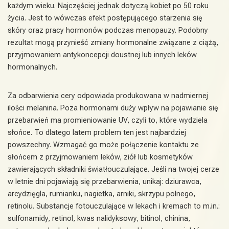
każdym wieku. Najczęściej jednak dotyczą kobiet po 50 roku
życia. Jest to wówczas efekt postępującego starzenia się
skóry oraz pracy hormonów podczas menopauzy. Podobny
rezultat mogą przynieść zmiany hormonalne związane z ciążą,
przyjmowaniem antykoncepcji doustnej lub innych leków
hormonalnych.
Za odbarwienia cery odpowiada produkowana w nadmiernej
ilości melanina. Poza hormonami duży wpływ na pojawianie się
przebarwień ma promieniowanie UV, czyli to, które wydziela
słońce. To dlatego latem problem ten jest najbardziej
powszechny. Wzmagać go może połączenie kontaktu ze
słońcem z przyjmowaniem leków, ziół lub kosmetyków
zawierających składniki światłouczulające. Jeśli na twojej cerze
w letnie dni pojawiają się przebarwienia, unikaj: dziurawca,
arcydzięgla, rumianku, nagietka, arniki, skrzypu polnego,
retinolu. Substancje fotouczulające w lekach i kremach to m.in.:
sulfonamidy, retinol, kwas nalidyksowy, bitinol, chinina,