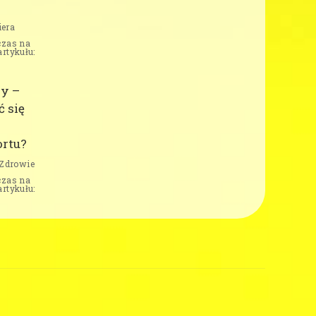
iera
czas na
artykułu:
y –
ć się
rtu?
Zdrowie
czas na
artykułu: