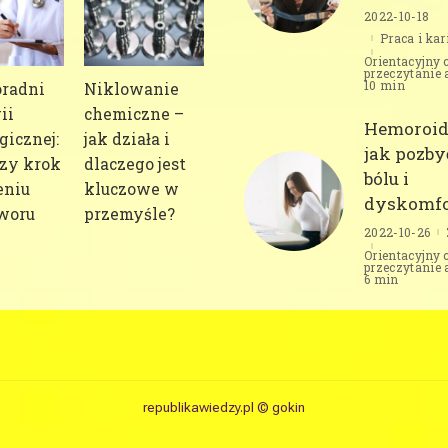
2022-10-18
Praca i kar
Orientacyjny 
przeczytanie 
10 min
oradni
Niklowanie
ii
chemiczne –
Hemoroid
gicznej:
jak działa i
jak pozby
zy krok
dlaczego jest
bólu i
eniu
kluczowe w
dyskomfo
woru
przemyśle?
2022-10-26
Orientacyjny 
przeczytanie 
6 min
republikawiedzy.pl © gokin