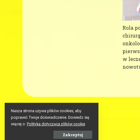
Rola p
chirurg
onkolo
pierws
w lecz
nowot
Nasza strona używa plików cookies, aby
poprawić Twoje doświadczenie. Dowiedz się
więcej o:
Polityka dotycząca plików cookie
Zakceptuj