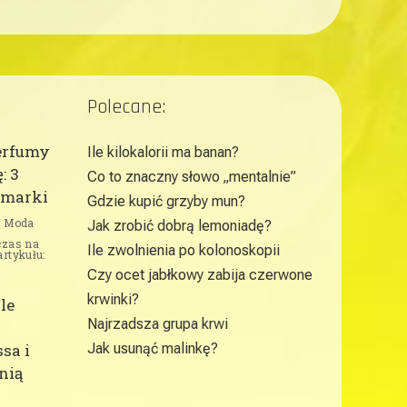
Polecane:
erfumy
Ile kilokalorii ma banan?
: 3
Co to znaczny słowo „mentalnie”
 marki
Gdzie kupić grzyby mun?
Moda
Jak zrobić dobrą lemoniadę?
czas na
Ile zwolnienia po kolonoskopii
artykułu:
Czy ocet jabłkowy zabija czerwone
krwinki?
le
Najrzadsza grupa krwi
sa i
Jak usunąć malinkę?
nią