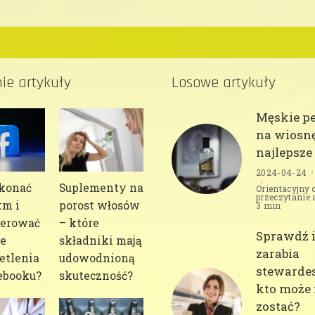
ie artykuły
Losowe artykuły
Męskie p
na wiosnę
najlepsze
2024-04-24
konać
Suplementy na
Orientacyjny 
przeczytanie 
tm i
porost włosów
3 min
erować
– które
Sprawdź i
e
składniki mają
zarabia
tlenia
udowodnioną
stewardes
ebooku?
skuteczność?
kto może 
zostać?