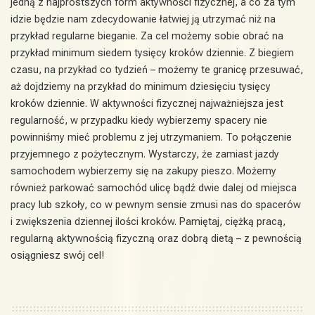
jedną z najprostszych form aktywności fizycznej, a co za tym
idzie będzie nam zdecydowanie łatwiej ją utrzymać niż na
przykład regularne bieganie. Za cel możemy sobie obrać na
przykład minimum siedem tysięcy kroków dziennie. Z biegiem
czasu, na przykład co tydzień – możemy te granicę przesuwać,
aż dojdziemy na przykład do minimum dziesięciu tysięcy
kroków dziennie. W aktywności fizycznej najważniejsza jest
regularność, w przypadku kiedy wybierzemy spacery nie
powinniśmy mieć problemu z jej utrzymaniem. To połączenie
przyjemnego z pożytecznym. Wystarczy, że zamiast jazdy
samochodem wybierzemy się na zakupy pieszo. Możemy
również parkować samochód ulicę bądź dwie dalej od miejsca
pracy lub szkoły, co w pewnym sensie zmusi nas do spacerów
i zwiększenia dziennej ilości kroków. Pamiętaj, ciężką pracą,
regularną aktywnością fizyczną oraz dobrą dietą – z pewnością
osiągniesz swój cel!