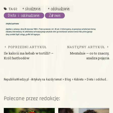
chodzenie
odchudzanie
TAGI:
Dieta i odchudzanie
Zdrowie
POPRZEDNI ARTYKUŁ
NASTĘPNY ARTYKUŁ
Ile kalorii ma kebab w tortilli? –
Mentalnie — co to znaczy,
Król fastfoodów
analiza pojęcia
RepublikaWiedzy.pl - Artykuły na każdy temat
>
Blog
>
Kobieta
>
Dieta i odchudzanie
Polecane przez redakcję: