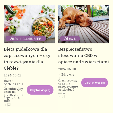
Dieta i odchudzanie
Zdrowie
Dieta pudełkowa dla
Bezpieczeństwo
zapracowanych – czy
stosowania CBD w
to rozwiązanie dla
opiece nad zwierzętami
Ciebie?
2024-05-08
Zdrowie
2024-05-28
Orientacyjny
Dieta i
Czytaj więcej
czas na
odchudzanie
przeczytanie
Orientacyjny
artykułu: 4
Czytaj więcej
czas na
min
przeczytanie
artykułu: 5
min