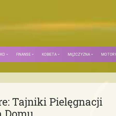
CKO
FINANSE
KOBIETA
MĘŻCZYZNA
MOTOR
: Tajniki Pielęgnacji
m Domu