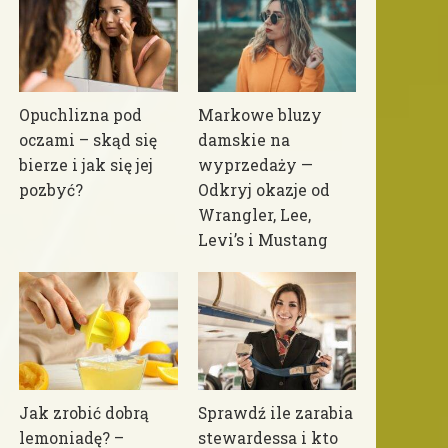
Opuchlizna pod
Markowe bluzy
oczami – skąd się
damskie na
bierze i jak się jej
wyprzedaży —
pozbyć?
Odkryj okazje od
Wrangler, Lee,
Levi’s i Mustang
Jak zrobić dobrą
Sprawdź ile zarabia
lemoniadę? –
stewardessa i kto