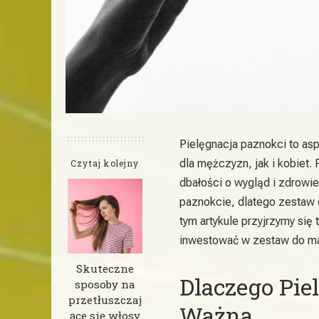
Pielęgnacja paznokci to aspe
dla mężczyzn, jak i kobiet.
Czytaj kolejny
dbałości o wygląd i zdrowi
paznokcie, dlatego zestaw 
tym artykule przyjrzymy się
inwestować w zestaw do ma
Skuteczne
Dlaczego Pie
sposoby na
przetłuszczaj
Ważna
ące się włosy