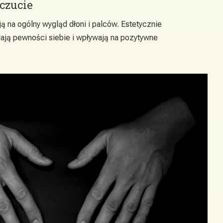
czucie
 na ogólny wygląd dłoni i palców. Estetycznie
ają pewności siebie i wpływają na pozytywne