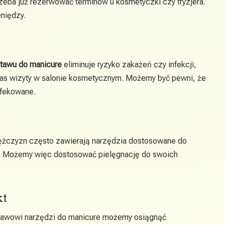
eba już rezerwować terminów u kosmetyczki czy fryzjera.
niędzy.
tawu do manicure
eliminuje ryzyko zakażeń czy infekcji,
as wizyty w salonie kosmetycznym. Możemy być pewni, że
nfekowane.
żczyzn często zawierają narzędzia dostosowane do
i. Możemy więc dostosować pielęgnację do swoich
kt
tawowi narzędzi do manicure możemy osiągnąć