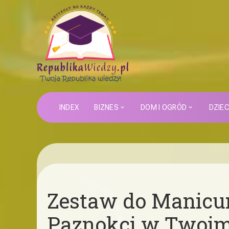
INDEX
BIZNES
DOM I OGRÓD
DZIE
Zestaw do Manicure
Paznokci w Twoi